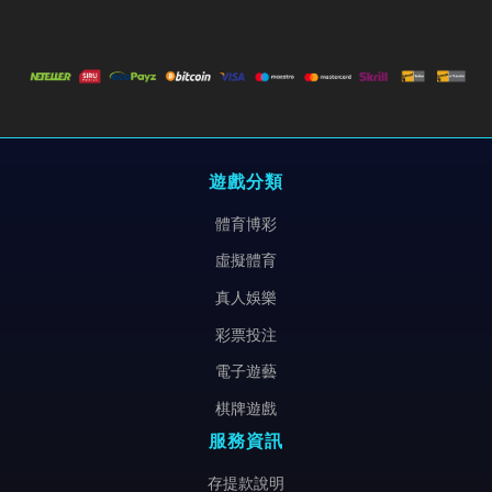
遊戲分類
體育博彩
虛擬體育
真人娛樂
彩票投注
電子遊藝
棋牌遊戲
服務資訊
存提款說明