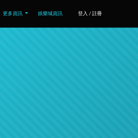
更多資訊
娛樂城資訊
登入
/
註冊