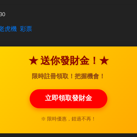
0
老虎機
彩票
★ 送你發財金！★
限時註冊領取！把握機會！
立即領取發財金
※ 限時優惠，錯過不再！