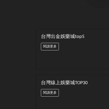
台灣出金娛樂城top5
閱讀更多
台灣線上娛樂城TOP30
閱讀更多