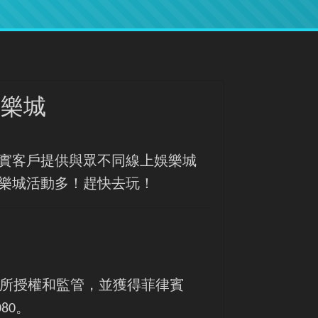
娛樂城
忠實客戶提供與眾不同線上娛樂城
樂城活動多！趕快去玩！
。
oration所授權和監管，並獲得菲律賓
080。