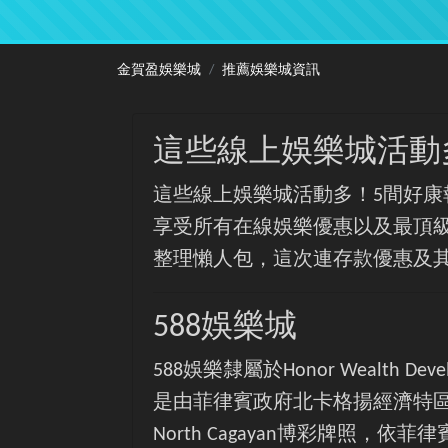
金賀盈娛樂城
推薦娛樂城資訊
這些線上娛樂城活動多
這些線上娛樂城活動多！5間好康
享受所有在線娛樂優惠以及最頂級
整理懶人包，這次連存款優惠及
588娛樂城
588娛樂隸屬於Honor Wealth Dev
是由菲律賓政府北卡格揚經濟特區North 
North Cagayan博彩牌照，依菲