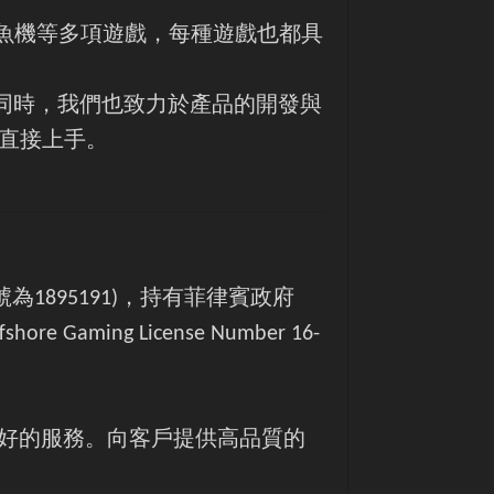
補魚機等多項遊戲，每種遊戲也都具
同時，我們也致力於產品的開發與
可直接上手。
公司，註冊號為1895191)，持有菲律賓政府
ore Gaming License Number 16-
。
好的服務。向客戶提供高品質的