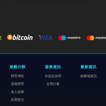
遊戲分類
服務資訊
最新資訊
體育博彩
存提款說明
娛樂城資訊
虛擬體育
合營計畫
真人娛樂
彩票投注