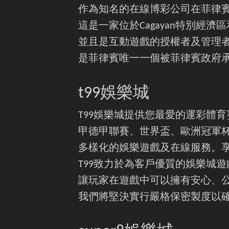
作為知名的在線博彩公司在菲律賓的執照是由NCG
這是一家位於Cagayan特別經濟區和自由口岸的機
並且是互動遊戲的授權者及管理
是菲律賓唯一一個被菲律賓政府
t99娛樂城
T99娛樂城提供您最愛的運彩體育
甲德甲聯賽、世界盃、歐洲冠軍杯
多樣化的娛樂遊戲及在線服務。
T99致力於為客戶優質的娛樂城
讓玩家在遊戲中可以擁有安心、
我們將堅決實行嚴格保密製度以