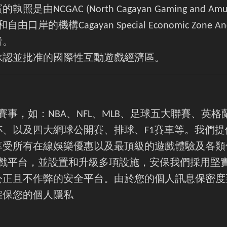
AC (North Cagayan Gaming and Amusem
構Cagayan Special Economic Zone And Fre
者。
承認並批准的國際性互動遊戲經濟區。
賽事，如：NBA、NFL、MLB、足球五大聯賽、英
、以及四大網球公開賽、排球、F1賽車等。我們提供
享受所有在線娛樂優惠以及最頂級的遊戲體驗及各類
遊戲平台，並設置和升級多項設施，安保我們採用堅
公正且不作弊的安全平台。由於您的個人訊息保密度
確保您的個人隱私