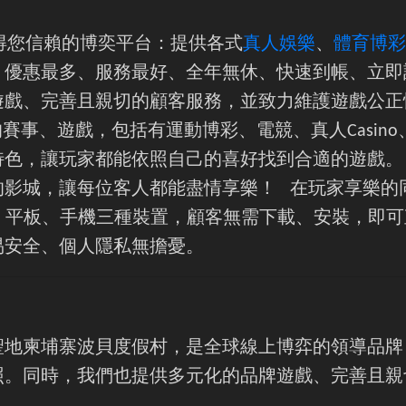
最值得您信賴的博奕平台：提供各式
真人娛樂
、
體育博彩
優惠最多、服務最好、全年無休、快速到帳、立即註
遊戲、完善且親切的顧客服務，並致力維護遊戲公
樣的賽事、遊戲，包括有運動博彩、電競、真人Casi
特色，讓玩家都能依照自己的喜好找到合適的遊戲。
的影城，讓每位客人都能盡情享樂！ 在玩家享樂的
C、平板、手機三種裝置，顧客無需下載、安裝，即
易安全、個人隱私無擔憂。
聖地柬埔寨波貝度假村，是全球線上博弈的領導品牌
照。同時，我們也提供多元化的品牌遊戲、完善且親